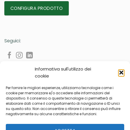
CONFIGURA PRODOTTO
Seguici:
Informativa sull'utilizzo dei
cookie
Per fornire le migliori esperienze, utilizziamo tecnologie come i
cookie per memorizzare e/o accedere alle informazioni del
dispositivo. Il consenso a queste tecnologie ci permetterà di
Privacy Policy
Cookie Policy
elaborare dati come il comportamento di navigazione o ID unici
su questo sito. Non acconsentire o ritirare il consenso può influire
2024 © All rights reserved | Ondaline Cosmetici s.r.l.
negativamente su alcune caratteristiche e funzioni.
Sede legale: Via Galileo Galilei 51D - 35035 Mestrino (PD) Italia
Sede operativa: Via Bosco, 6 - 35010 Villafranca Padovana,
Località Ronchi di Campanile, (PD) Italia