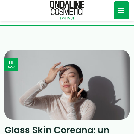
Salta
ai
contenuti
19
Nov
Glass Skin Coreana: un