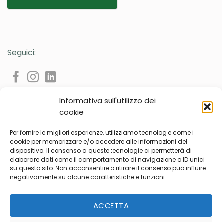
Seguici:
Informativa sull'utilizzo dei
cookie
Per fornire le migliori esperienze, utilizziamo tecnologie come i
cookie per memorizzare e/o accedere alle informazioni del
dispositivo. Il consenso a queste tecnologie ci permetterà di
Privacy Policy
Cookie Policy
elaborare dati come il comportamento di navigazione o ID unici
su questo sito. Non acconsentire o ritirare il consenso può influire
2024 © All rights reserved | Ondaline Cosmetici s.r.l.
negativamente su alcune caratteristiche e funzioni.
Sede legale: Via Galileo Galilei 51D - 35035 Mestrino (PD) Italia
Sede operativa: Via Bosco, 6 - 35010 Villafranca Padovana,
Località Ronchi di Campanile, (PD) Italia
ACCETTA
Sede produttiva: Via Tesina 5, 35035 Mestrino (PD) Italia